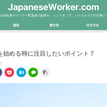
Eatsの自転車デリバリー配達員の副業や、インドネシア、ジャカルタでの仕事に
漫画
都市別
注文方法
配達員を始める時に注目したいポイント７
日