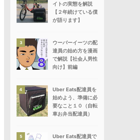
イトの実態を解説
【２年続けている僕
が語ります】
ウーバーイーツの配
3
達員の始め方を漫画
で解説【社会人男性
向け】前編
Uber Eats配達員を
4
始めよう、準備に必
要なこと１０（自転
車お弁当配達員）
Uber Eats配達員で
5