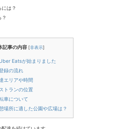
るには？
る？
本記事の内容
[
非表示
]
ber Eatsが始まりました
登録の流れ
達エリアや時間
ストランの位置
転車について
憩場所に適した公園や広場は？
ツの配達を続けています。