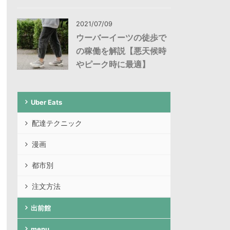
2021/07/09
ウーバーイーツの徒歩で
の稼働を解説【悪天候時
やピーク時に最適】
Uber Eats
配達テクニック
漫画
都市別
注文方法
出前館
menu