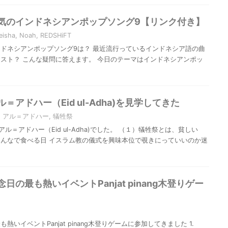
気のインドネシアンポップソング9【リンク付き】
eisha
,
Noah
,
REDSHiFT
ドネシアンポップソング9は？ 最近流行っているインドネシア語の曲
スト？ こんな疑問に答えます。 今日のテーマはインドネシアンポッ
アドハー（Eid ul-Adha)を見学してきた
・アル＝アドハー
,
犠牲祭
ル＝アドハー（Eid ul-Adha)でした。 （１）犠牲祭とは、貧しい
んなで食べる日 イスラム教の儀式を興味本位で覗きにっていいのか迷
の最も熱いイベントPanjat pinang木登りゲー
いイベントPanjat pinang木登りゲームに参加してきました 1.