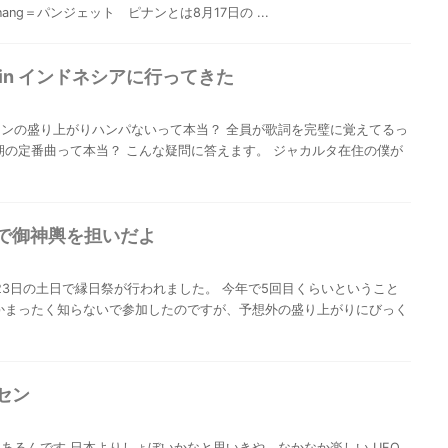
jat pinang＝パンジェット ピナンとは8月17日の ...
in インドネシアに行ってきた
ンの盛り上がりハンパないって本当？ 全員が歌詞を完璧に覚えてるっ
期の定番曲って本当？ こんな疑問に答えます。 ジャカルタ在住の僕が
で御神輿を担いだよ
4.23日の土日で縁日祭が行われました。 今年で5回目くらいということ
かまったく知らないで参加したのですが、予想外の盛り上がりにびっく
セン
あるんです 日本よりしょぼいかなと思いきや、なかなか楽しい UFO