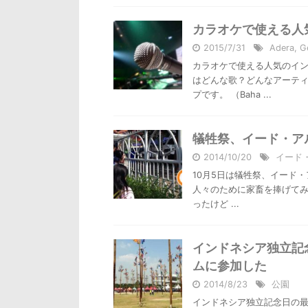
カラオケで使える人
2015/7/31
Adera
,
G
カラオケで使える人気のイン
はどんな歌？どんなアーティ
プです。 （Baha ...
犠牲祭、イード・アル＝
2014/10/20
イード
10月5日は犠牲祭、イード・ア
人々のために家畜を捧げてみ
ったけど ...
インドネシア独立記念日
ムに参加した
2014/8/23
公園
インドネシア独立記念日の最も熱