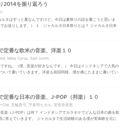
2014を振り返ろう
り
カルタはずっと夏なんですけど。今日は夏祭りの話を書こうと思いま
でお送りします。） １．ジャカルタ日本祭りとは？ ジャカルタ日本
で定番な欧米の音楽、洋楽１０
end
,
Miley Cyrus
,
Sam smith
ですね。（僕...音楽が好きなんです。） 今日はインドネシアで人気の
について書いていきます。洋楽も前回同様、僕が感じたままに書いてい
で定番な日本の音楽、J-POP（邦楽）１０
〜Ciel
,
五輪真弓
,
宇多田ヒカル
,
安室奈美恵
音楽（J-POP）は何？ インドネシアでカラオケでどんな日本の曲を歌
問に答えていきます。 ジャカルタで生活経験のある僕が実体験を元に