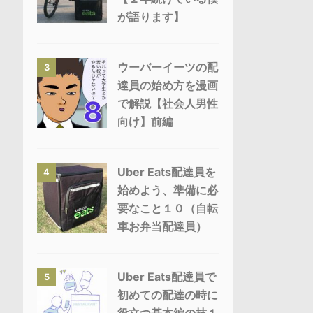
が語ります】
ウーバーイーツの配
3
達員の始め方を漫画
で解説【社会人男性
向け】前編
Uber Eats配達員を
4
始めよう、準備に必
要なこと１０（自転
車お弁当配達員）
Uber Eats配達員で
5
初めての配達の時に