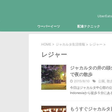
Uber
ウーバーイーツ
配達テクニック
HOME
>
ジャカルタ生活情報
>
レジャー
>
レジャー
ジャカルタの井の頭公
で夜の散歩
2015/8/10
公園
,
散
今日はジャカルタ中心部の公園を
Indonesiaから徒歩５分にあ
もうすぐジャカルタ日本祭