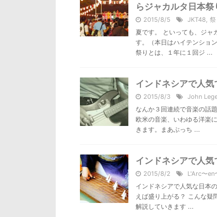
らジャカルタ日本祭り
2015/8/5
JKT48
,
祭
夏です。 といっても、ジャ
す。（本日はハイテンション
祭りとは、１年に１回ジ ...
インドネシアで人気
2015/8/3
John Leg
なんか３回連続で音楽の話題
欧米の音楽、いわゆる洋楽
きます。まあぶっち ...
インドネシアで人気
2015/8/2
L'Arc〜en
インドネシアで人気な日本の
えば盛り上がる？ こんな疑
解説していきます ...