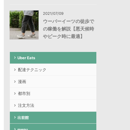
2021/07/09
ウーバーイーツの徒歩で
の稼働を解説【悪天候時
やピーク時に最適】
Uber Eats
配達テクニック
漫画
都市別
注文方法
出前館
menu