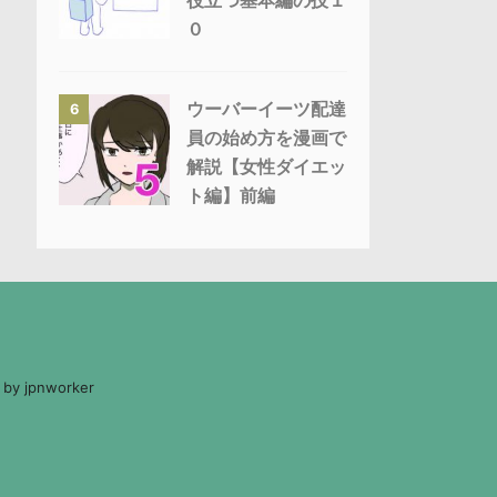
役立つ基本編の技１
０
ウーバーイーツ配達
6
員の始め方を漫画で
解説【女性ダイエッ
ト編】前編
 by jpnworker