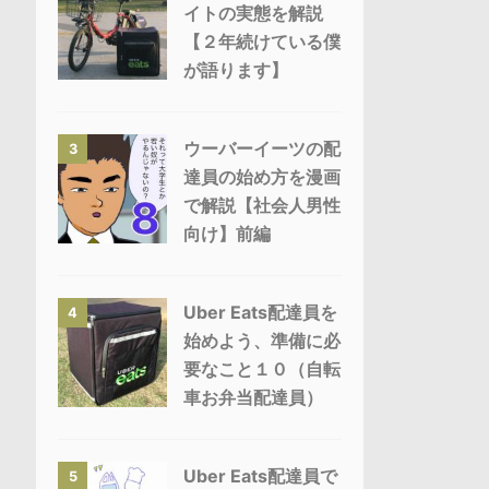
イトの実態を解説
【２年続けている僕
が語ります】
ウーバーイーツの配
3
達員の始め方を漫画
で解説【社会人男性
向け】前編
Uber Eats配達員を
4
始めよう、準備に必
要なこと１０（自転
車お弁当配達員）
Uber Eats配達員で
5