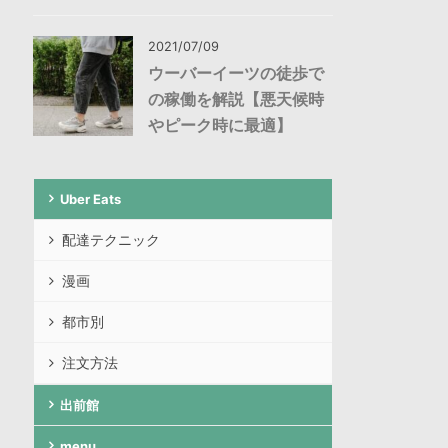
2021/07/09
ウーバーイーツの徒歩で
の稼働を解説【悪天候時
やピーク時に最適】
Uber Eats
配達テクニック
漫画
都市別
注文方法
出前館
menu