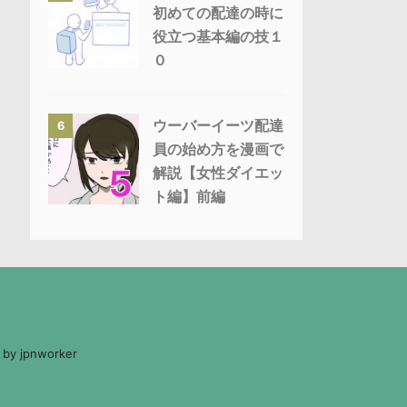
初めての配達の時に
役立つ基本編の技１
０
ウーバーイーツ配達
6
員の始め方を漫画で
解説【女性ダイエッ
ト編】前編
 by jpnworker