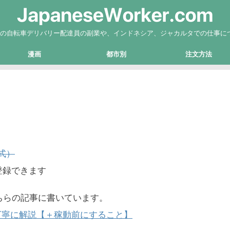
Eatsの自転車デリバリー配達員の副業や、インドネシア、ジャカルタでの仕事に
漫画
都市別
注文方法
式）
登録できます
ちらの記事に書いています。
丁寧に解説【＋稼動前にすること】