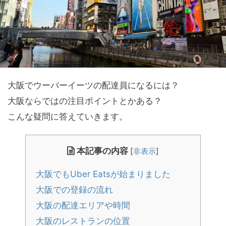
大阪でウーバーイーツの配達員になるには？
大阪ならではの注目ポイントとかある？
こんな疑問に答えていきます。
本記事の内容
[
非表示
]
大阪でもUber Eatsが始まりました
大阪での登録の流れ
大阪の配達エリアや時間
大阪のレストランの位置