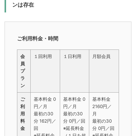
ンは存在
ご利用料金・時間
会
１回利用
１日利用
月額会員
員
プ
ラ
ン
ご
基本料金 0
基本料金 0
基本料金
利
円／月
円／月
2160円／
用
最初の30
最初の30
月
料
分 162円／
分 0円／回
最初の30
金
回
※延長料金
分 0円／回
※延長料金
（１日を超
※延長料金