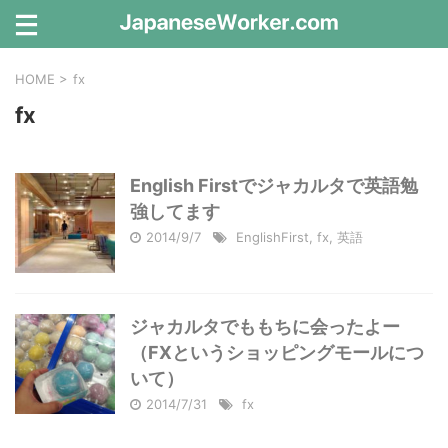
HOME
>
fx
fx
English Firstでジャカルタで英語勉
強してます
2014/9/7
EnglishFirst
,
fx
,
英語
ジャカルタでももちに会ったよー
（FXというショッピングモールにつ
いて）
2014/7/31
fx