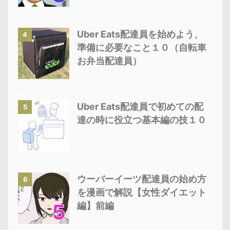
Uber Eats配達員を始めよう、
4
準備に必要なこと１０（自転車
お弁当配達員）
Uber Eats配達員で初めての配
5
達の時に役立つ基本編の技１０
ウーバーイーツ配達員の始め方
6
を漫画で解説【女性ダイエット
編】前編